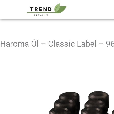
Zum
springen
Inhalt
springen
Haroma Öl – Classic Label – 96