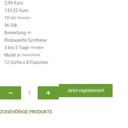
2,99 €uro
143,52 €uro
10 ml
Klassiker
96 Stk
Bewertung
4,6
Biobasierte Synthese
3 bis 5 Tage
verfügbar
Made in
Deutschland
12 Düfte x 8 Flaschen
Haroma
Jetzt registrieren!
Öl
–
Classic
ZUGEHÖRIGE PRODUKTE
Label
–