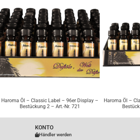
96er
Display
–
Bestückung
1
-
Art.-
Nr.
720
Menge
Haroma Öl – Classic Label – 96er Display –
Haroma Öl – Cla
Bestückung 2 – Art.-Nr. 721
Bestück
KONTO
Händler werden