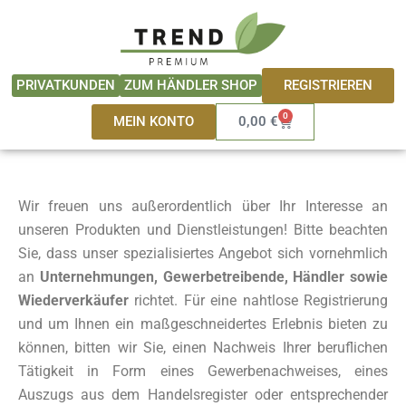
Zum
springen
Inhalt
springen
REGISTRIEREN
PRIVATKUNDEN
ZUM HÄNDLER SHOP
0
Warenkorb
MEIN KONTO
0,00
€
Wir freuen uns außerordentlich über Ihr Interesse an
unseren Produkten und Dienstleistungen! Bitte beachten
Sie, dass unser spezialisiertes Angebot sich vornehmlich
an
Unternehmungen, Gewerbetreibende, Händler sowie
Wiederverkäufer
richtet. Für eine nahtlose Registrierung
und um Ihnen ein maßgeschneidertes Erlebnis bieten zu
können, bitten wir Sie, einen Nachweis Ihrer beruflichen
Tätigkeit in Form eines Gewerbenachweises, eines
Auszugs aus dem Handelsregister oder entsprechender