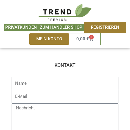
Zum
springen
Inhalt
springen
REGISTRIEREN
PRIVATKUNDEN
ZUM HÄNDLER SHOP
0
Warenkorb
MEIN KONTO
0,00
€
KONTAKT
Name
E-
Mail
Nachricht