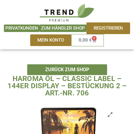
Zum
springen
Inhalt
springen
REGISTRIEREN
PRIVATKUNDEN
ZUM HÄNDLER SHOP
0
Warenkorb
MEIN KONTO
0,00
€
ZURÜCK ZUM SHOP
HAROMA ÖL – CLASSIC LABEL –
144ER DISPLAY – BESTÜCKUNG 2 –
ART.-NR. 706