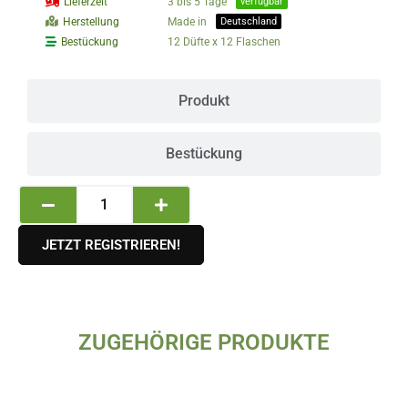
Lieferzeit
3 bis 5 Tage
verfügbar
Herstellung
Made in
Deutschland
Bestückung
12 Düfte x 12 Flaschen
Produkt
Bestückung
Haroma
Öl
–
JETZT REGISTRIEREN!
Classic
Label
–
144er
ZUGEHÖRIGE PRODUKTE
Display
Dieses
–
Produkt