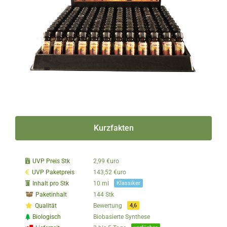
Kurzfakten
UVP Preis Stk
2,99 €uro
UVP Paketpreis
143,52 €uro
Inhalt pro Stk
10 ml
Klassiker
Paketinhalt
144 Stk
Qualität
Bewertung
4,6
Biologisch
Biobasierte Synthese