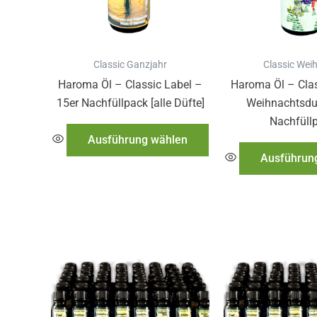
Die
Optionen
können
auf
Classic Ganzjahr
Classic Wei
der
Haroma Öl – Classic Label –
Haroma Öl – Clas
Produktseite
15er Nachfüllpack [alle Düfte]
Weihnachtsduf
gewählt
Nachfüll
werden
Ausführung wählen
Ausführun