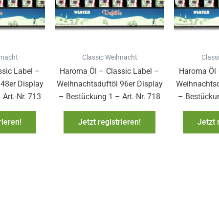
hnacht
Classic Weihnacht
Class
sic Label –
Haroma Öl – Classic Label –
Haroma Öl 
48er Display
Weihnachtsduftöl 96er Display
Weihnachtsd
Art.-Nr. 713
– Bestückung 1 – Art.-Nr. 718
– Bestückun
rieren!
Jetzt registrieren!
Jetzt 