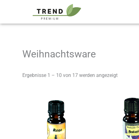
Zum
springen
Inhalt
springen
Weihnachtsware
Ergebnisse 1 – 10 von 17 werden angezeigt
Dieses
Produkt
weist
mehrere
Varianten
auf.