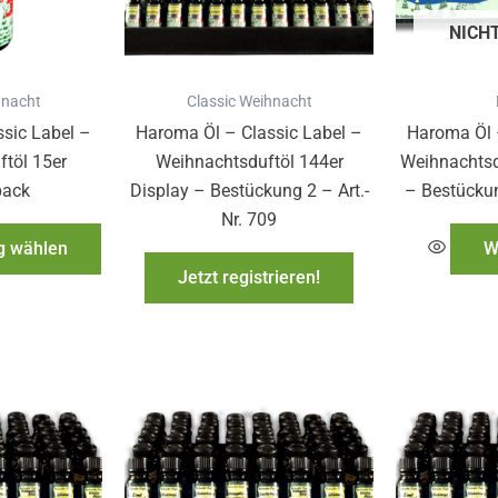
Die
NICH
Optionen
können
auf
hnacht
Classic Weihnacht
der
sic Label –
Haroma Öl – Classic Label –
Haroma Öl 
Produktseite
töl 15er
Weihnachtsduftöl 144er
Weihnachtsd
gewählt
pack
Display – Bestückung 2 – Art.-
– Bestückun
werden
Nr. 709
g wählen
W
Jetzt registrieren!