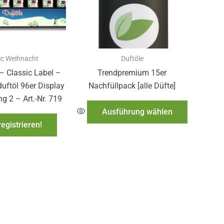
auf.
Die
Optionen
können
auf
ic Weihnacht
Duftöle
der
– Classic Label –
Trendpremium 15er
Produktsei
uftöl 96er Display
Nachfüllpack [alle Düfte]
gewählt
g 2 – Art.-Nr. 719
werden
Ausführung wählen
registrieren!