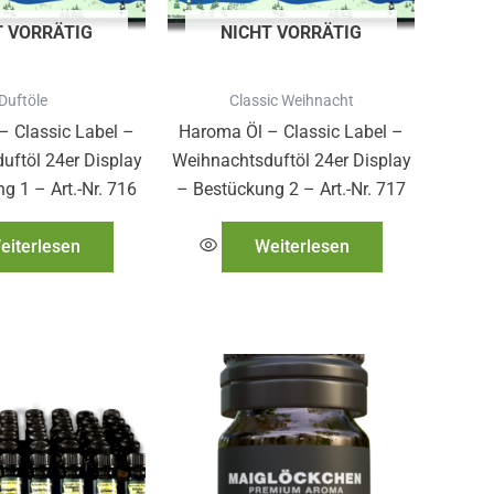
T VORRÄTIG
NICHT VORRÄTIG
Duftöle
Classic Weihnacht
– Classic Label –
Haroma Öl – Classic Label –
uftöl 24er Display
Weihnachtsduftöl 24er Display
g 1 – Art.-Nr. 716
– Bestückung 2 – Art.-Nr. 717
eiterlesen
Weiterlesen
Dieses
Produkt
weist
mehrere
Varianten