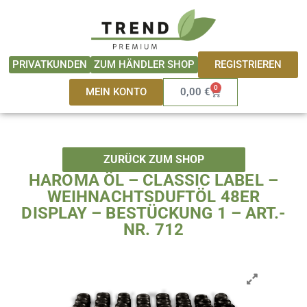
Zum
springen
Inhalt
springen
REGISTRIEREN
PRIVATKUNDEN
ZUM HÄNDLER SHOP
0
Warenkorb
MEIN KONTO
0,00
€
ZURÜCK ZUM SHOP
HAROMA ÖL – CLASSIC LABEL –
WEIHNACHTSDUFTÖL 48ER
DISPLAY – BESTÜCKUNG 1 – ART.-
NR. 712