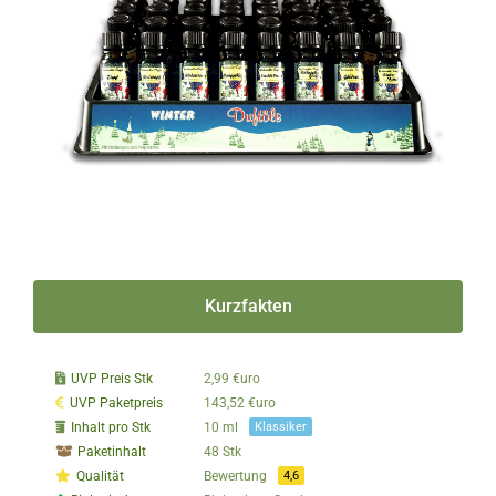
Kurzfakten
UVP Preis Stk
2,99 €uro
UVP Paketpreis
143,52 €uro
Inhalt pro Stk
10 ml
Klassiker
Paketinhalt
48 Stk
Qualität
Bewertung
4,6