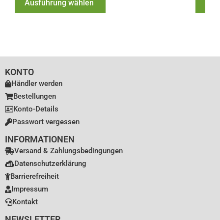
Ausführung wählen
Jet
KONTO
Händler werden
Bestellungen
Konto-Details
Passwort vergessen
INFORMATIONEN
Versand & Zahlungsbedingungen
Datenschutzerklärung
Barrierefreiheit
Impressum
Kontakt
NEWSLETTER