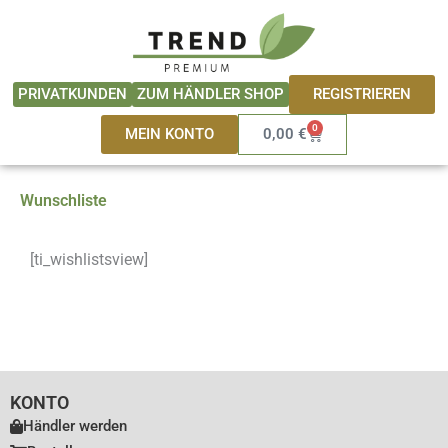
Zum
springen
Inhalt
springen
REGISTRIEREN
PRIVATKUNDEN
ZUM HÄNDLER SHOP
0
Warenkorb
MEIN KONTO
0,00
€
Wunschliste
[ti_wishlistsview]
KONTO
Händler werden