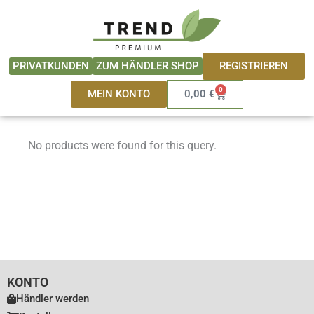
Zum
springen
Inhalt
springen
REGISTRIEREN
PRIVATKUNDEN
ZUM HÄNDLER SHOP
0
Warenkorb
MEIN KONTO
0,00
€
No products were found for this query.
KONTO
Händler werden