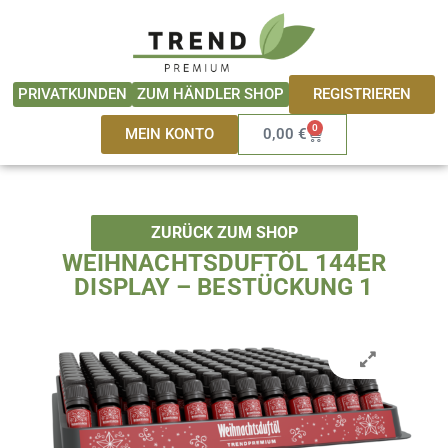
Zum
springen
Inhalt
springen
REGISTRIEREN
PRIVATKUNDEN
ZUM HÄNDLER SHOP
0
Warenkorb
MEIN KONTO
0,00
€
ZURÜCK ZUM SHOP
WEIHNACHTSDUFTÖL 144ER
DISPLAY – BESTÜCKUNG 1