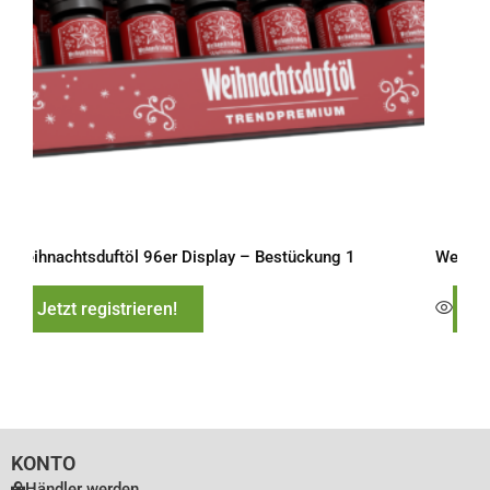
Option
könne
auf
der
Produk
gewähl
werden
Weihnachtsduftöl 96er Display – Bestückung 1
Weihna
Jetzt registrieren!
A
KONTO
Händler werden