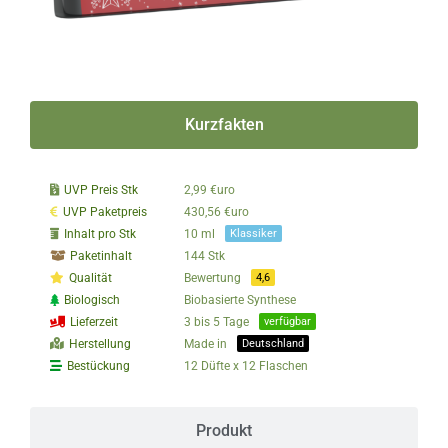
Kurzfakten
UVP Preis Stk
2,99 €uro
UVP Paketpreis
430,56 €uro
Inhalt pro Stk
10 ml
Klassiker
Paketinhalt
144 Stk
Qualität
Bewertung
4,6
Biologisch
Biobasierte Synthese
Lieferzeit
3 bis 5 Tage
verfügbar
Herstellung
Made in
Deutschland
Bestückung
12 Düfte x 12 Flaschen
Produkt