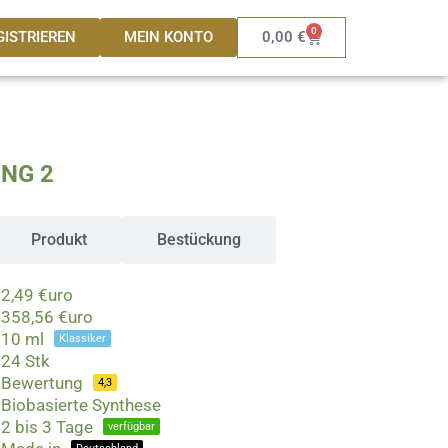
0
Warenkorb
GISTRIEREN
MEIN KONTO
0,00
€
NG 2
Produkt
Bestückung
2,49 €uro
358,56 €uro
10 ml
Klassiker
24 Stk
Bewertung
4,3
Biobasierte Synthese
2 bis 3 Tage
verfügbar