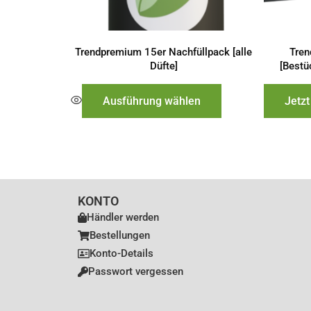
auf
der
Produktseite
Trendpremium 15er Nachfüllpack [alle
Tren
Düfte]
[Bestü
gewählt
werden
Ausführung wählen
Jetzt
KONTO
Händler werden
Bestellungen
Konto-Details
Passwort vergessen