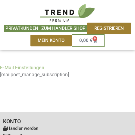
Zum
springen
Inhalt
springen
REGISTRIEREN
PRIVATKUNDEN
ZUM HÄNDLER SHOP
0
Warenkorb
MEIN KONTO
0,00
€
E-Mail Einstellungen
[mailpoet_manage_subscription]
KONTO
Händler werden