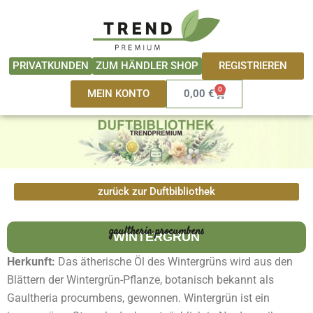
Zum
springen
Inhalt
springen
REGISTRIEREN
PRIVATKUNDEN
ZUM HÄNDLER SHOP
0
Warenkorb
MEIN KONTO
0,00
€
zurück zur Duftbibliothek
gaultheria procumbens
WINTERGRÜN
Herkunft:
Das ätherische Öl des Wintergrüns wird aus den
Blättern der Wintergrün-Pflanze, botanisch bekannt als
Gaultheria procumbens, gewonnen. Wintergrün ist ein