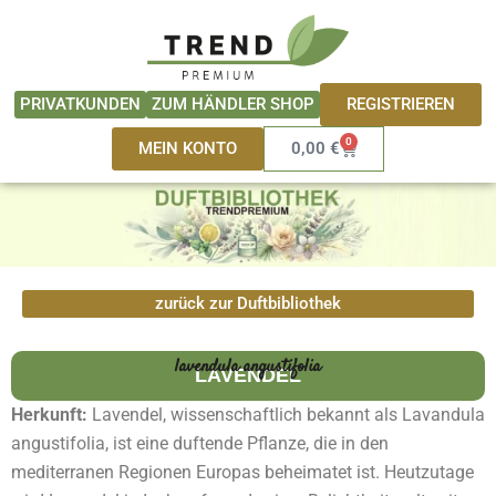
Zum
springen
Inhalt
springen
REGISTRIEREN
PRIVATKUNDEN
ZUM HÄNDLER SHOP
0
Warenkorb
MEIN KONTO
0,00
€
zurück zur Duftbibliothek
lavendula angustifolia
LAVENDEL
Herkunft:
Lavendel, wissenschaftlich bekannt als Lavandula
angustifolia, ist eine duftende Pflanze, die in den
mediterranen Regionen Europas beheimatet ist. Heutzutage