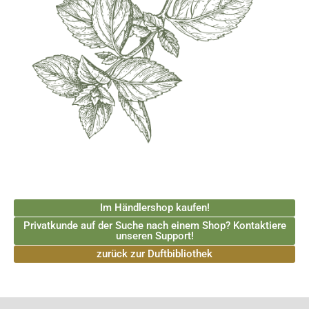
Im Händlershop kaufen!
Privatkunde auf der Suche nach einem Shop? Kontaktiere
unseren Support!
zurück zur Duftbibliothek