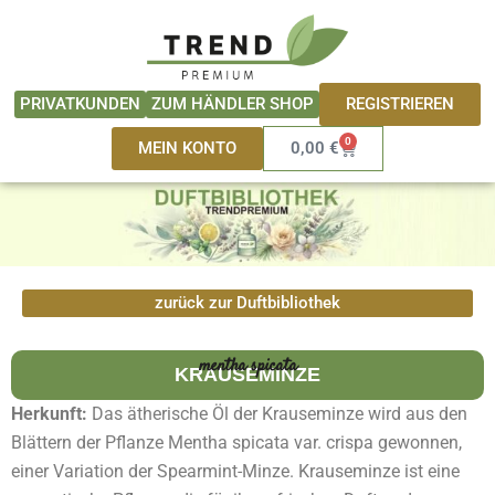
Zum
springen
Inhalt
springen
REGISTRIEREN
PRIVATKUNDEN
ZUM HÄNDLER SHOP
0
Warenkorb
MEIN KONTO
0,00
€
zurück zur Duftbibliothek
mentha spicata
KRAUSEMINZE
Herkunft:
Das ätherische Öl der Krauseminze wird aus den
Blättern der Pflanze Mentha spicata var. crispa gewonnen,
einer Variation der Spearmint-Minze. Krauseminze ist eine