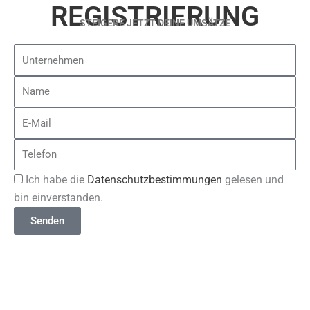
REGISTRIERUNG
STEIGERE JETZT DEINE UMSÄTZE
Unternehmen
Name
E-
Mail
Telefon
Akzeptanz
Ich habe die
Datenschutzbestimmungen
gelesen und
bin einverstanden.
Senden