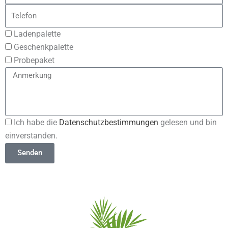
/
Telefon
Ort
Probeartikel
Ladenpalette
Geschenkpalette
Probepaket
Anmerkung
Akzeptanz
Ich habe die
Datenschutzbestimmungen
gelesen und bin
einverstanden.
Senden