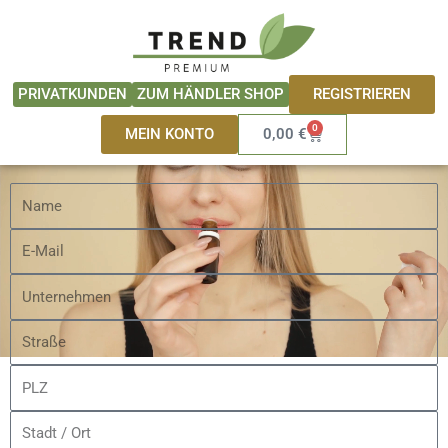
Zum
springen
Inhalt
springen
REGISTRIEREN
PRIVATKUNDEN
ZUM HÄNDLER SHOP
PROBE
0
Warenkorb
MEIN KONTO
0,00
€
SICHERN
Name
E-
Mail
Unternehmen
Straße
PLZ
Stadt